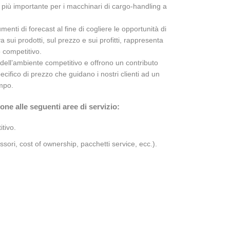
Forniamo un servizio su misura,
La promessa di Market
più importante per i macchinari di cargo-handling a
anticipando le aspettative del cliente.
attorno al concetto di sc
Specialmente in relazione ai nostri
marketing, che è alla b
umenti di forecast al fine di cogliere le opportunità di
a
progetti di intelligence, eseguiamo
operare. Essa, non si a
 sui prodotti, sul prezzo e sui profitti, rappresenta
indagini di mercato da diverse
solamente alla fase di d
 competitivo.
angolature: clienti finali, clienti
sui mercati, ma caratte
ell’ambiente competitivo e offrono un contributo
o
industriali, business-to-business,
fase di analisi e reporti
ecifico di prezzo che guidano i nostri clienti ad un
ecc… MarketingPRO è un team di
essere il principio ispira
empo.
lavoro che utilizza la ricerca di
dell’attività consulenzi
e alle seguenti aree di servizio:
mercato e la creatività applicata
scientifico significa, qui
come metodologia.
predisporre data analysi
itivo.
accurati, completi e dett
concreto supporto dei cl
essori, cost of ownership, pacchetti service, ecc.).
facciamo nostre le sfid
dei clienti, e li support
raggiungimento degli obi
significativi.