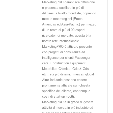
MarketingPRO garantisce diffusione
Mar
e presenza capillare in più di
prop
49 paesi a livello mondiale, coprendo
con
tutte le macroregioni (Emea,
mon
Americas ed Asia-Pacific) per mezzo
str
di un team di più di 90 esperti
alt
ricercatori di mercato: questa è la
mar
nostra rete internazionale.
ess
MarketingPRO è attiva e presente
con
con progetti di consulenza ed
rich
intelligence per clienti Passenger
com
cars, Construction Equipment,
pro
Motorbike, Chimica, Gdo & Gds,
(in
etc.. sui più dinamici mercati globali.
exp
Altre Industrie possono essere
for
prontamente attivate su richiesta
com
specifica del cliente, con tempi e
ris
costi di start-up ridotti.
And
MarketingPRO è in grado di gestire
di 
attività di ricerca in più industrie ed
col