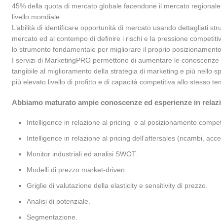
ketingPRO utilizza una rete
Nell’arco di un decennio di servizi
45% della quota di mercato globale facendone il mercato regionale 
rietaria di esperti ricercatori e
consulenziali, Il nostro team ha
livello mondiale.
sulenti, selezionati, formati e
maturato una rilevante esperienza
L’abilità di identificare opportunità di mercato usando dettagliati str
itorati direttamente. Per scelta
professionale su più progetti forniti 
mercato ed al contempo di definire i rischi e la pressione competitiva
ategica, non collaboriamo con
numerosi clienti in diverse industrie,
lo strumento fondamentale per migliorare il proprio posizionamento
re società esterne di servizi di
quali, Passenger cars, Construction
I servizi di MarketingPRO permettono di aumentare le conoscenze d
keting, che hanno dato prova di
Equipment, Motorbike, Chimica, Gd
tangibile al miglioramento della strategia di marketing e più nello sp
ere meno integrabili, flessibili e
& Gds, etc...Garantiamo ai clienti le
più elevato livello di profitto e di capacità competitiva allo stesso t
trollabili rispetto agli standard
best-practices, misurate cross-
Abbiamo maturato ampie conoscenze ed esperienze in relazion
iesti: offriamo, invece, il controllo
industry.
pleto e diretto dell’intero
Intelligence in relazione al pricing e al posizionamento compet
cesso di information scouting
tegrazione verticale degli industry
Intelligence in relazione al pricing dell’aftersales (ricambi, acc
ert proprietari), allo scopo di
Monitor industriali ed analisi SWOT.
nire un servizio accurato,
pleto e dettagliato, nel pieno
Modelli di prezzo market-driven.
petto dei tempi di consegna.
Griglie di valutazione della elasticity e sensitivity di prezzo.
iamo oltre le comuni informazioni
database, mediante azioni di data
Analisi di potenziale.
lection mirate, univoche e ad-hoc,
Segmentazione.