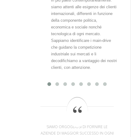
in più paesi contemporaneamente:
eff
siamo attenti alle esigenze dei clienti
con
internazionali, differenti in funzione
di 
della componente politica,
Mar
economica e sociale nonché
dei
tecnologica di ogni mercato.
int
Sappiamo identificare i main-drive
che guidano la competizione
industriale sui mercati e li
decodifichiamo a vantaggio dei nostri
clienti, con attenzione.
SIAMO ORGOGLIOSI DI FORNIRE LE
AZIENDE DI MAGGIOR SUCCESSO IN OGNI